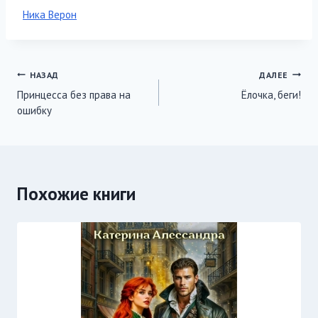
Метки
Ника Верон
записи:
Навигация
НАЗАД
ДАЛЕЕ
Принцесса без права на
Ёлочка, беги!
по
ошибку
записям
Похожие книги