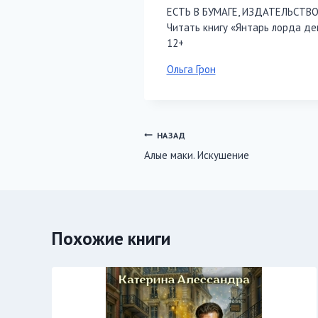
ЕСТЬ В БУМАГЕ, ИЗДАТЕЛЬСТВ
Читать книгу «Янтарь лорда де
12+
Метки
Ольга Грон
записи:
Навигация
НАЗАД
Алые маки. Искушение
по
записям
Похожие книги