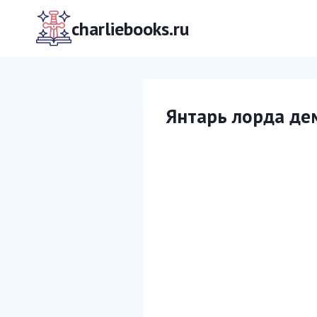
Перейти
к
charliebooks.ru
содержимому
Янтарь лорда де