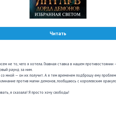
Читать
ем не то, чего я хотела. Главная ставка в нашем противостоянии —
рвый раунд за ним.
 со мной — он их получит. А я тем временем подброшу ему проблем
клинание против магии демонов, пообщаюсь с королевским оракуло
вать, я сказала! Я просто хочу свободы!