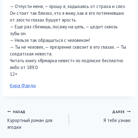
— Отпусти меня, — прошу я, задыхаясь от страха и слез.
Он стоит так близко, что я вижу, как в его потемневших
от злости глазах бушует ярость.
— Еще раз сбежишь, посажу на цепь, — цедит сквозь
зубы он.
— Нельзя так обращаться с человеком!
— Ты не человек, — презрение сквозит в его глазах. — Ты
солдатская невеста.
Читать книгу «Ярмарка невест» по подписке бесплатно
либо от 189.0
12+
Метки
Кира Фарди
записи:
Навигация
НАЗАД
ДАЛЕЕ
Курортный роман для
Я тебя узнаю
по
ягодки
записям