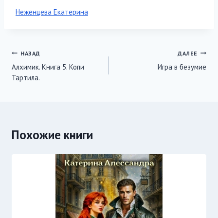
Метки
Неженцева Екатерина
записи:
Навигация
НАЗАД
ДАЛЕЕ
Алхимик. Книга 5. Копи
Игра в безумие
по
Тартила.
записям
Похожие книги