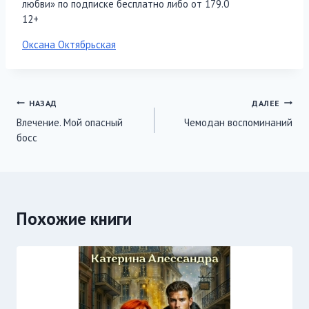
любви» по подписке бесплатно либо от 179.0
12+
Метки
Оксана Октябрьская
записи:
Навигация
НАЗАД
ДАЛЕЕ
Влечение. Мой опасный
Чемодан воспоминаний
по
босс
записям
Похожие книги