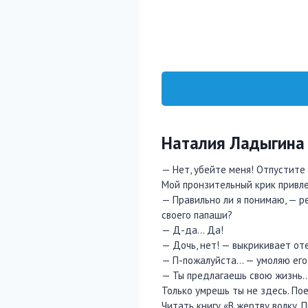
Наталия Ладыгина
— Нет, убейте меня! Отпустите 
Мой пронзительный крик привлек
— Правильно ли я понимаю, — р
своего папаши?
— Д-да… Да!
— Дочь, нет! — выкрикивает оте
— П-пожалуйста… — умоляю его 
— Ты предлагаешь свою жизнь… 
Только умрешь ты не здесь. Пое
Читать книгу «В жертву волку. 