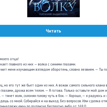
Читать
моего отца!
ает главного из них — волка с синими глазами.
ежет меня изучающим взглядом оборотень, словно лезвием. — Ты го
ц, но его тут же бьет один из них. А вожак самого сильного клана 
глазами, дрожа всем телом. — Я готова. Только оставьте мой дом 
— тянет волк, склоняя голову чуть в бок. — Хорошо, — я радуюсь 
дешь со мной. Собирайся и на выход. Без вопросов. Или сделка от
Принадлежу ему» по подписке бесплатно либо от 169.0