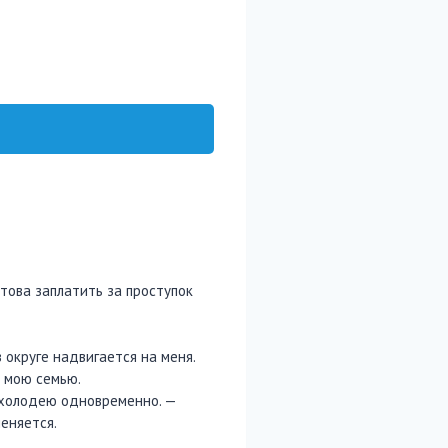
това заплатить за проступок
в округе надвигается на меня.
и мою семью.
и холодею одновременно. —
меняется.