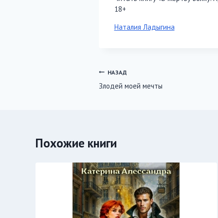
18+
Метки
Наталия Ладыгина
записи:
Навигация
НАЗАД
Злодей моей мечты
по
записям
Похожие книги