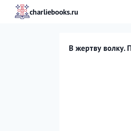
Перейти
к
charliebooks.ru
содержимому
В жертву волку.