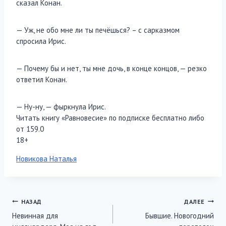
сказал Конан.
— Уж, не обо мне ли ты печёшься? – с сарказмом
спросила Ирис.
— Почему бы и нет, ты мне дочь, в конце концов, — резко
ответил Конан.
— Ну-ну, — фыркнула Ирис.
Читать книгу «Равновесие» по подписке бесплатно либо
от 159.0
18+
Метки
Новикова Наталья
записи:
Навигация
НАЗАД
ДАЛЕЕ
Невинная для
Бывшие. Новогодний
по