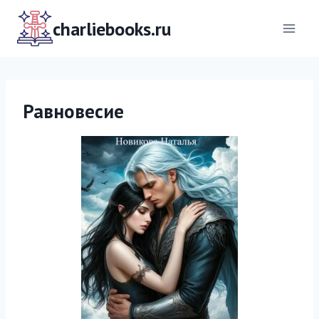
Перейти
к
charliebooks.ru
содержимому
Равновесие