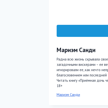
Мариэм Санди
Радна всю жизнь скрывала свое 
загадочными вискерами – ее ве
игнорировали ее, как нечто неп
благословением или последней 
Читать книгу «Приёмная дочь ч
18+
Метки
Мариэм Санди
записи: