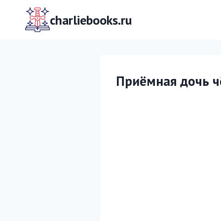
Перейти
к
charliebooks.ru
содержимому
Приёмная дочь ч