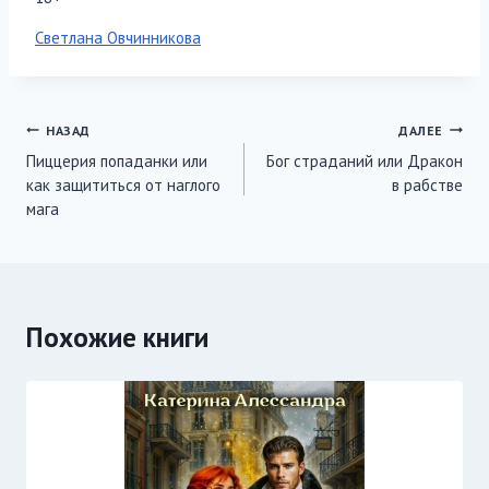
Метки
Светлана Овчинникова
записи:
Навигация
НАЗАД
ДАЛЕЕ
Пиццерия попаданки или
Бог страданий или Дракон
по
как защититься от наглого
в рабстве
записям
мага
Похожие книги