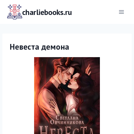
Перейти
к
charliebooks.ru
содержимому
Невеста демона