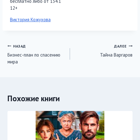
бесплатно либо от 134.1
12+
Метки
Виктория Кожухова
записи:
Навигация
НАЗАД
ДАЛЕЕ
Бизнес-план по спасению
Тайна Варгаров
по
мира
записям
Похожие книги