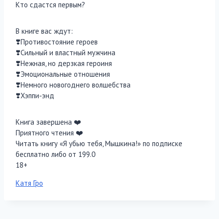
Кто сдастся первым?
В книге вас ждут:
❣️Противостояние героев
❣️Сильный и властный мужчина
❣️Нежная, но дерзкая героиня
❣️Эмоциональные отношения
❣️Немного новогоднего волшебства
❣️Хэппи-энд
Книга завершена ‍❤️‍
Приятного чтения ‍❤️‍
Читать книгу «Я убью тебя, Мышкина!» по подписке
бесплатно либо от 199.0
18+
Метки
Катя Гро
записи: