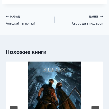
записи:
Навигация
НАЗАД
ДАЛЕЕ
Алёшка! Ты попал!
Свобода в подарок
по
записям
Похожие книги