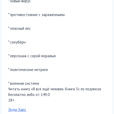
* новый вирус
* противостояние с зараженными
* опасный лес
* слоубёрн
* персонаж с серой моралью
* политические интриги
* военная система
Читать книгу «Я всё ещё человек. Книга 3» по подписке
бесплатно либо от 149.0
18+
Метки
Энди Харс