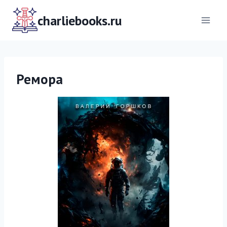
Перейти
к
charliebooks.ru
содержимому
Ремора