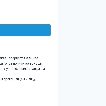
акат” обернется для нее
а готов прийти на помощь.
ли к уничтожению станции, а
им врагом лицом к лицу.