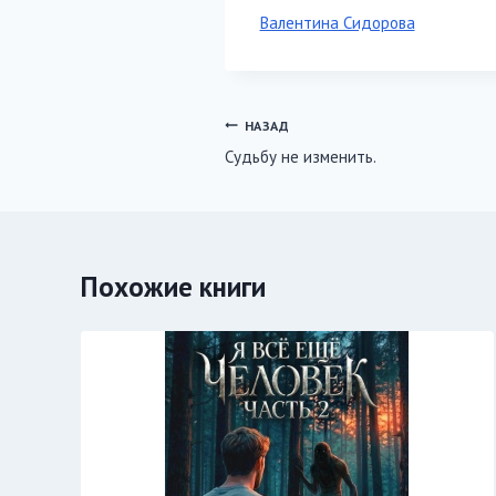
Метки
Валентина Сидорова
записи:
Навигация
НАЗАД
Судьбу не изменить.
по
записям
Похожие книги