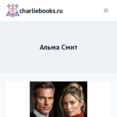
Перейти
к
charliebooks.ru
содержимому
Альма Смит