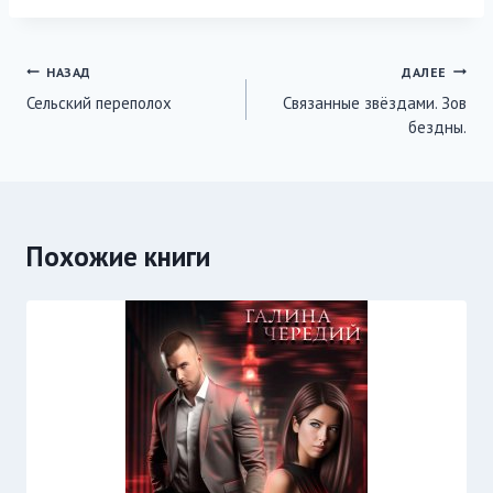
записи:
Навигация
НАЗАД
ДАЛЕЕ
Сельский переполох
Связанные звёздами. Зов
по
бездны.
записям
Похожие книги