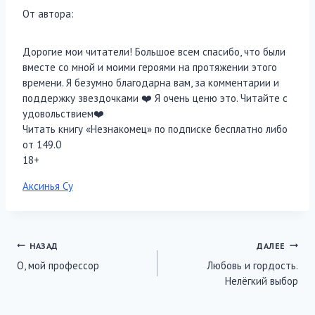
От автора:
Дорогие мои читатели! Большое всем спасибо, что были
вместе со мной и моими героями на протяжении этого
времени. Я безумно благодарна вам, за комментарии и
поддержку звездочками ❤️ Я очень ценю это. Читайте с
удовольствием❤️
Читать книгу «Незнакомец» по подписке бесплатно либо
от 149.0
18+
Метки
Аксинья Су
записи:
Навигация
НАЗАД
ДАЛЕЕ
О, мой профессор
Любовь и гордость.
по
Нелёгкий выбор
записям