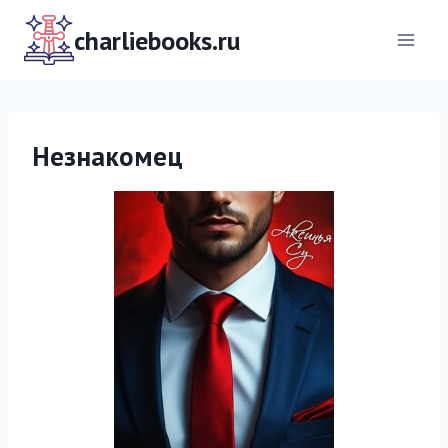
Перейти
к
charliebooks.ru
содержимому
Незнакомец