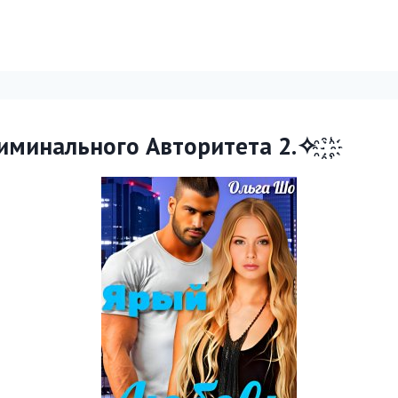
минального Авторитета 2.✧ ҈ ҉