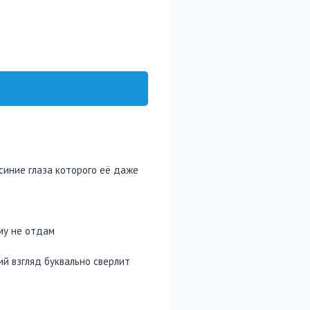
 синие глаза которого её даже
му не отдам
ий взгляд буквально сверлит