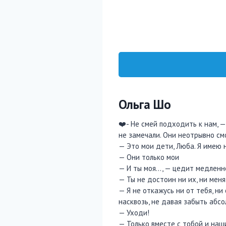
Ольга Шо
❤️- Не смей подходить к нам, —
не замечали. Они неотрывно см
— Это мои дети, Люба. Я имею н
— Они только мои
— И ты моя…, — цедит медленно
— Ты не достоин ни их, ни меня
— Я не откажусь ни от тебя, ни
насквозь, не давая забыть абс
— Уходи!
— Только вместе с тобой и наши