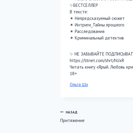
✨БЕСТСЕЛЛЕР
В тексте:
✴︎ Непредсказуемый сюжет
✴︎ Интриги_Тайны прошлого
✴︎ Расследования
✴︎ Криминальный детектив
✨ НЕ ЗАБЫВАЙТЕ ПОДПИСЫВАТ
https://litnet.com/shrt/hUxR
Читать книгу «Ярый. Любовь кри
18+
Метки
Ольга Шо
записи:
Навигация
НАЗАД
Притяжение
по
записям