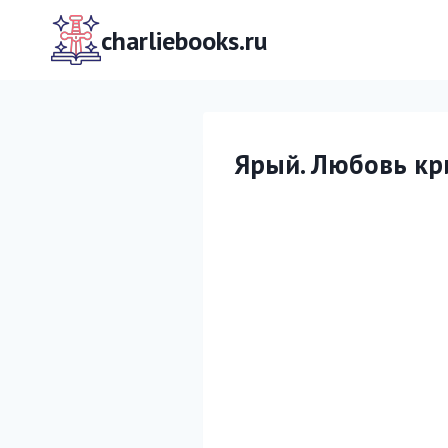
Перейти
к
charliebooks.ru
содержимому
Ярый. Любовь кри