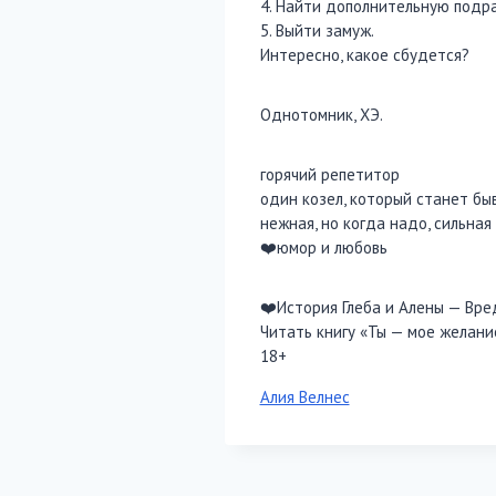
4. Найти дополнительную подра
5. Выйти замуж.
Интересно, какое сбудется?
Однотомник, ХЭ.
горячий репетитор
один козел, который станет б
нежная, но когда надо, сильная
‍❤️‍юмор и любовь
‍❤️‍История Глеба и Алены — Вре
Читать книгу «Ты — мое желани
18+
Метки
Алия Велнес
записи: