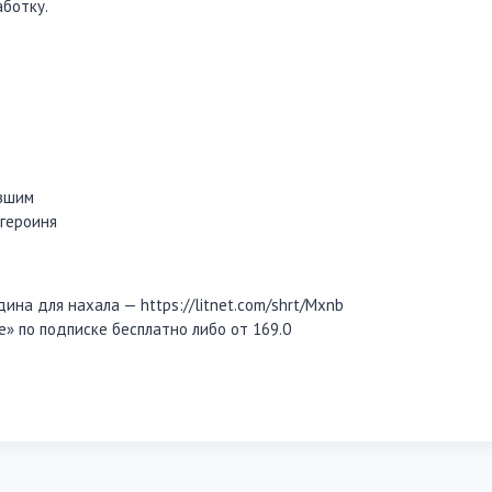
ботку.
ывшим
 героиня
дина для нахала — https://litnet.com/shrt/Mxnb
е» по подписке бесплатно либо от 169.0