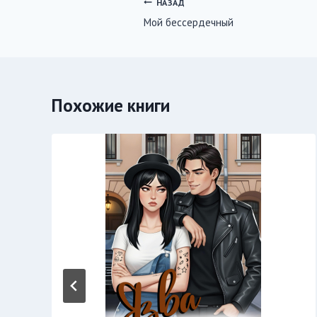
Навигация
НАЗАД
Мой бессердечный
по
записям
Похожие книги