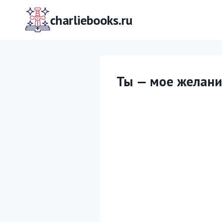
Перейти
к
charliebooks.ru
содержимому
Ты — мое желани