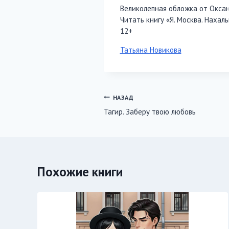
Великолепная обложка от Оксан
Читать книгу «Я. Москва. Нахал
12+
Метки
Татьяна Новикова
записи:
Навигация
НАЗАД
Тагир. Заберу твою любовь
по
записям
Похожие книги