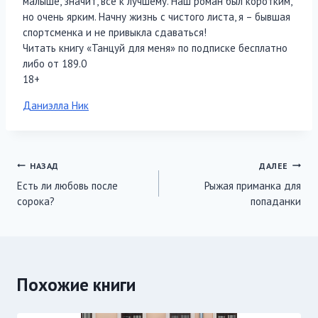
малыше, значит, все к лучшему. Наш роман был коротким,
но очень ярким. Начну жизнь с чистого листа, я – бывшая
спортсменка и не привыкла сдаваться!
Читать книгу «Танцуй для меня» по подписке бесплатно
либо от 189.0
18+
Метки
Даниэлла Ник
записи:
Навигация
НАЗАД
ДАЛЕЕ
Есть ли любовь после
Рыжая приманка для
по
сорока?
попаданки
записям
Похожие книги