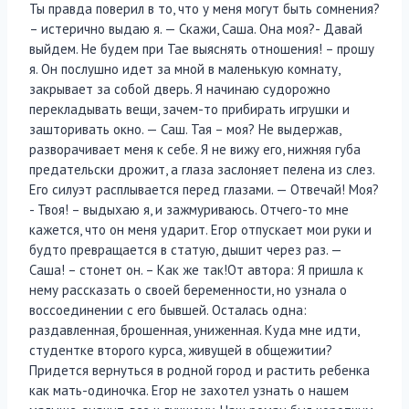
Ты правда поверил в то, что у меня могут быть сомнения?
– истерично выдаю я. — Скажи, Саша. Она моя?- Давай
выйдем. Не будем при Тае выяснять отношения! – прошу
я. Он послушно идет за мной в маленькую комнату,
закрывает за собой дверь. Я начинаю судорожно
перекладывать вещи, зачем-то прибирать игрушки и
зашторивать окно. — Саш. Тая – моя? Не выдержав,
разворачивает меня к себе. Я не вижу его, нижняя губа
предательски дрожит, а глаза заслоняет пелена из слез.
Его силуэт расплывается перед глазами. — Отвечай! Моя?
- Твоя! – выдыхаю я, и зажмуриваюсь. Отчего-то мне
кажется, что он меня ударит. Егор отпускает мои руки и
будто превращается в статую, дышит через раз. —
Саша! – стонет он. – Как же так!От автора: Я пришла к
нему рассказать о своей беременности, но узнала о
воссоединении с его бывшей. Осталась одна:
раздавленная, брошенная, униженная. Куда мне идти,
студентке второго курса, живущей в общежитии?
Придется вернуться в родной город и растить ребенка
как мать-одиночка. Егор не захотел узнать о нашем