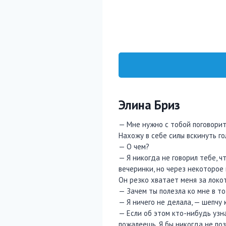
Элина Бриз
— Мне нужно с тобой поговорить
Нахожу в себе силы вскинуть го
— О чем?
— Я никогда не говорил тебе, ч
вечеринки, но через некоторое
Он резко хватает меня за локот
— Зачем ты полезла ко мне в то
— Я ничего не делала, — шепчу 
— Если об этом кто-нибудь узн
пожалеешь. Я бы никогда не поз