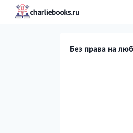
Перейти
к
charliebooks.ru
содержимому
Без права на лю