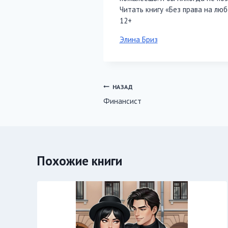
Читать книгу «Без права на люб
12+
Метки
Элина Бриз
записи:
Навигация
НАЗАД
Финансист
по
записям
Похожие книги