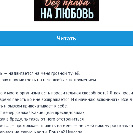
Читать
, — надвигается на меня грозной тучей.
лову и посмотреть на него якобы с недоумением.
то у моего организма есть поразительная способность? Я, как прави
 время память ко мне возвращается. И я начинаю вспоминать. Все 
ь и рывком припечатывает к себе.
т вечер, скажи? Какие цели преследовала?
как в бреду, пытаясь от него отстраниться.
ает…, — продолжает шипеть на меня, — не смей никому рассказыва
арился на такую, как ты. Поняла? Никогда.