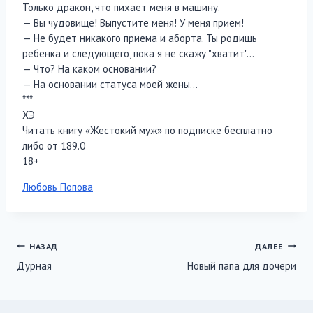
Только дракон, что пихает меня в машину.
— Вы чудовище! Выпустите меня! У меня прием!
— Не будет никакого приема и аборта. Ты родишь
ребенка и следующего, пока я не скажу "хватит"…
— Что? На каком основании?
— На основании статуса моей жены…
***
ХЭ
Читать книгу «Жестокий муж» по подписке бесплатно
либо от 189.0
18+
Метки
Любовь Попова
записи:
Навигация
НАЗАД
ДАЛЕЕ
Дурная
Новый папа для дочери
по
записям