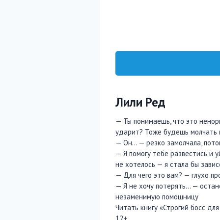
Лили Ред
— Ты понимаешь, что это ненорм
ударит? Тоже будешь молчать 
— Он… — резко замолчала, пото
— Я помогу тебе развестись и у
не хотелось — я стала бы завис
— Для чего это вам? — глухо пр
— Я не хочу потерять… — остано
незаменимую помощницу
Читать книгу «Строгий босс дл
12+