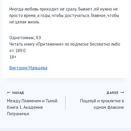
Иногда любовь приходит не сразу. Бывает, ей нужно не
просто время, а годы, чтобы достучаться. Главное, чтобы
не целая жизнь.
Однотомник, ХЭ
Читать книгу «Притяжение» по подписке бесплатно либо
от 189.0
18+
Метки
Виктория Мальцева
записи:
Навигация
НАЗАД
ДАЛЕЕ
Между Пламенем и Тьмой.
Поцелуй и проклятие в
по
Книга 1. Академия
одном флаконе
записям
Пограничья