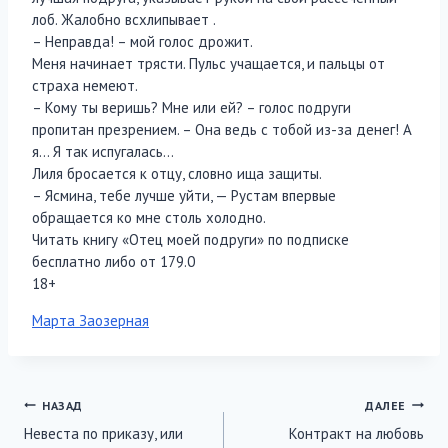
лоб. Жалобно всхлипывает .
– Неправда! – мой голос дрожит.
Меня начинает трясти. Пульс учащается, и пальцы от
страха немеют.
– Кому ты веришь? Мне или ей? – голос подруги
пропитан презрением. – Она ведь с тобой из-за денег! А
я… Я так испугалась…
Лиля бросается к отцу, словно ища защиты.
– Ясмина, тебе лучше уйти, — Рустам впервые
обращается ко мне столь холодно.
Читать книгу «Отец моей подруги» по подписке
бесплатно либо от 179.0
18+
Метки
Марта Заозерная
записи:
Навигация
НАЗАД
ДАЛЕЕ
Невеста по приказу, или
Контракт на любовь
по