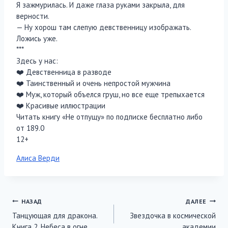
Я зажмурилась. И даже глаза руками закрыла, для
верности.
— Ну хорош там слепую девственницу изображать.
Ложись уже.
***
Здесь у нас:
‍❤️‍ Девственница в разводе
‍❤️‍ Таинственный и очень непростой мужчина
‍❤️‍ Муж, который объелся груш, но все еще трепыхается
‍❤️‍ Красивые иллюстрации
Читать книгу «Не отпущу» по подписке бесплатно либо
от 189.0
12+
Метки
Алиса Верди
записи:
Навигация
НАЗАД
ДАЛЕЕ
Танцующая для дракона.
Звездочка в космической
по
Книга 2. Небеса в огне
академии