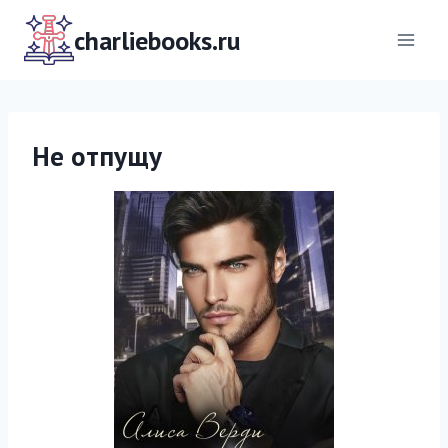
Перейти
к
charliebooks.ru
содержимому
Не отпущу