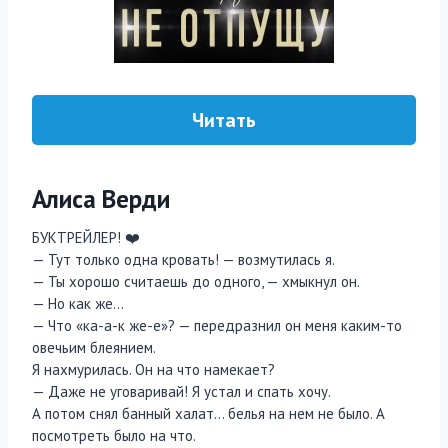
Читать
Алиса Верди
БУКТРЕЙЛЕР! ‍❤️‍
— Тут только одна кровать! — возмутилась я.
— Ты хорошо считаешь до одного, — хмыкнул он.
— Но как же…
— Что «ка-а-к же-е»? — передразнил он меня каким-то
овечьим блеянием.
Я нахмурилась. Он на что намекает?
— Даже не уговаривай! Я устал и спать хочу.
А потом снял банный халат… белья на нем не было. А
посмотреть было на что.