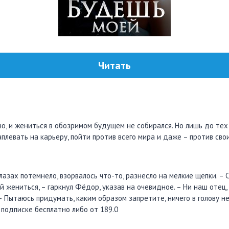
Читать
о, и жениться в обозримом будущем не собирался. Но лишь до тех 
аплевать на карьеру, пойти против всего мира и даже – против св
глазах потемнело, взорвалось что-то, разнесло на мелкие щепки. – 
й жениться, – гаркнул Фёдор, указав на очевидное. – Ни наш отец, 
 – Пытаюсь придумать, каким образом запретите, ничего в голову 
 подписке бесплатно либо от 189.0