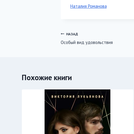
Метки
Наталия Романова
записи:
Навигация
НАЗАД
Особый вид удовольствия
по
записям
Похожие книги