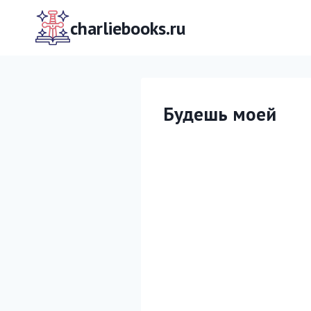
Перейти
к
charliebooks.ru
содержимому
Будешь моей