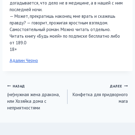
догадывается, что дело не в медицине, а в нашей с ним
последней ночи.
— Может, прекратишь наконец мне врать и скажешь
правду? — говорит, прожигая яростным взглядом.
Самостоятельный роман. Можно читать отдельно.
Читать книгу «Будь моей» по подписке бесплатно либо
от 189.0
18+
Метки
Адалин Черно
записи:
Навигация
НАЗАД
ДАЛЕЕ
(не)нужная жена дракона,
Конфетка для придворного
по
или Хозяйка дома с
мага
записям
неприятностями