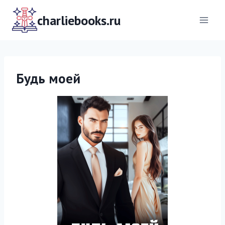
Перейти
к
charliebooks.ru
содержимому
Будь моей