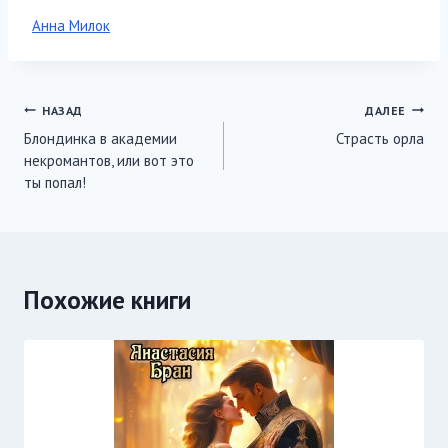
Метки
Анна Милок
записи:
Навигация
НАЗАД
ДАЛЕЕ
Блондинка в академии
Страсть орла
по
некромантов, или вот это
записям
ты попал!
Похожие книги