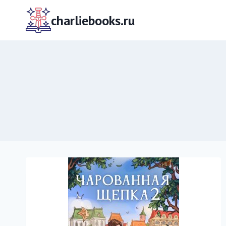
Перейти
к
charliebooks.ru
содержимому