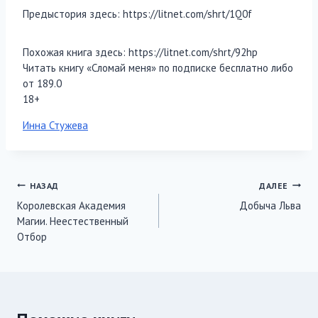
Предыстория здесь: https://litnet.com/shrt/1Q0f
Похожая книга здесь: https://litnet.com/shrt/92hp
Читать книгу «Сломай меня» по подписке бесплатно либо
от 189.0
18+
Метки
Инна Стужева
записи:
Навигация
НАЗАД
ДАЛЕЕ
Королевская Академия
Добыча Льва
по
Магии. Неестественный
записям
Отбор