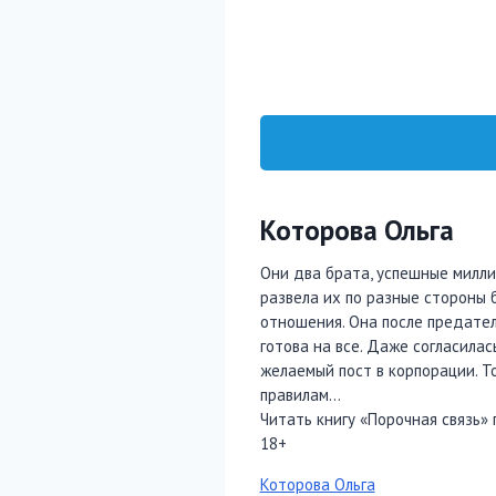
Которова Ольга
Они два брата, успешные милл
развела их по разные стороны 
отношения. Она после предател
готова на все. Даже согласилас
желаемый пост в корпорации. То
правилам…
Читать книгу «Порочная связь» 
18+
Метки
Которова Ольга