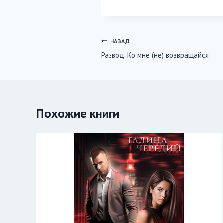
записи:
Навигация
НАЗАД
Развод. Ко мне (не) возвращайся
по
записям
Похожие книги