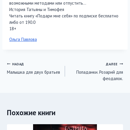
возможными методами или отпустить…
История Татьяны и Тимофея
Читать книгу «Подари мне себя» по подписке бесплатно
либо от 190.0
18+
Метки
Ольга Павлова
записи:
Навигация
НАЗАД
ДАЛЕЕ
Малышка для двух братьев
Попаданки. Розарий для
по
феодалок.
записям
Похожие книги