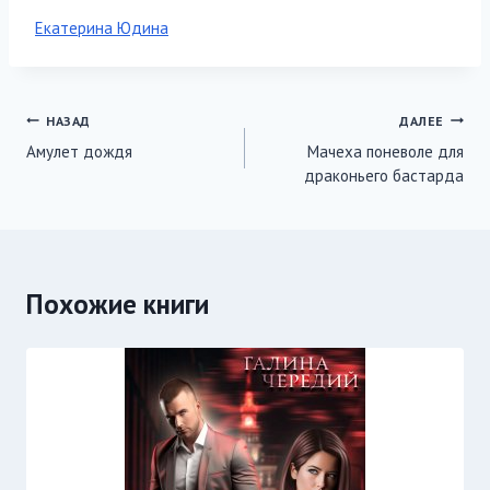
Метки
Екатерина Юдина
записи:
Навигация
НАЗАД
ДАЛЕЕ
Амулет дождя
Мачеха поневоле для
по
драконьего бастарда
записям
Похожие книги