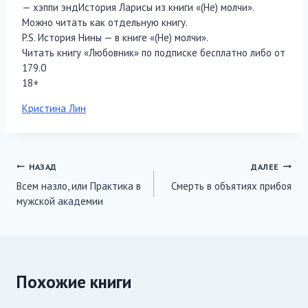
— хэппи эндИстория Ларисы из книги «(Не) молчи».
Можно читать как отдельную книгу.
P.S. История Нины — в книге «(Не) молчи».
Читать книгу «Любовник» по подписке бесплатно либо от
179.0
18+
Метки
Кристина Лин
записи:
Навигация
НАЗАД
ДАЛЕЕ
Всем назло, или Практика в
Смерть в объятиях прибоя
по
мужской академии
записям
Похожие книги