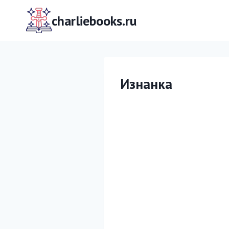
Перейти
к
charliebooks.ru
содержимому
Изнанка