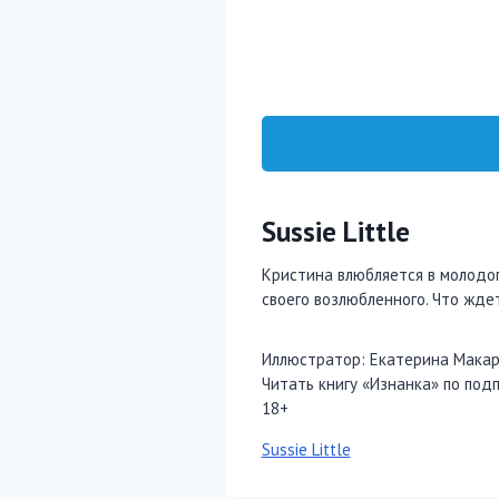
Sussie Little
Кристина влюбляется в молодого
своего возлюбленного. Что ждет
Иллюстратор: Екатерина Мака
Читать книгу «Изнанка» по подп
18+
Метки
Sussie Little
записи: