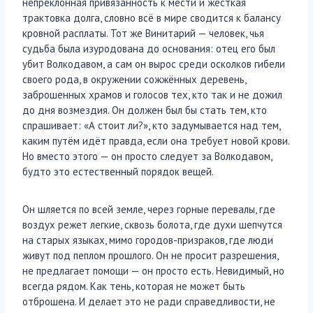
непреклонная привязанность к мести и жёсткая
трактовка долга, словно всё в мире сводится к балансу
кровной расплаты. Тот же Винитарий — человек, чья
судьба была изуродована до основания: отец его был
убит Волкодавом, а сам он вырос среди осколков гибели
своего рода, в окружении сожжённых деревень,
заброшенных храмов и голосов тех, кто так и не дожил
до дня возмездия. Он должен был бы стать тем, кто
спрашивает: «А стоит ли?», кто задумывается над тем,
каким путём идёт правда, если она требует новой крови.
Но вместо этого — он просто следует за Волкодавом,
будто это естественный порядок вещей.
Он шляется по всей земле, через горные перевалы, где
воздух режет легкие, сквозь болота, где духи шепчутся
на старых языках, мимо городов-призраков, где люди
живут под пеплом прошлого. Он не просит разрешения,
не предлагает помощи — он просто есть. Невидимый, но
всегда рядом. Как тень, которая не может быть
отброшена. И делает это не ради справедливости, не