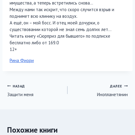
имущества, а теперь встретились снова…
Между нами так искрит, что скоро случится взрыв и
поднимет всю клинику на воздух.
А ещё, он – мой босс. И отец моей дочурки, о
существовании которой не знал семь долгих лет…
Читать книгу «Сюрприз для бывшего» по подписке
бесплатно либо от 169.0
12+
Метки
Рина Фиори
записи:
Навигация
НАЗАД
ДАЛЕЕ
Защити меня
Инопланетянин
по
записям
Похожие книги