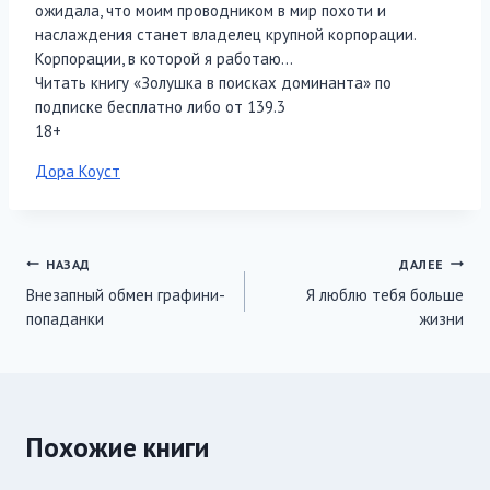
ожидала, что моим проводником в мир похоти и
наслаждения станет владелец крупной корпорации.
Корпорации, в которой я работаю…
Читать книгу «Золушка в поисках доминанта» по
подписке бесплатно либо от 139.3
18+
Метки
Дора Коуст
записи:
Навигация
НАЗАД
ДАЛЕЕ
Внезапный обмен графини-
Я люблю тебя больше
по
попаданки
жизни
записям
Похожие книги