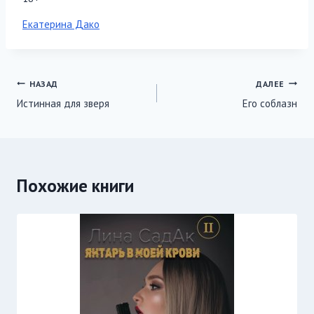
Метки
Екатерина Дако
записи:
Навигация
НАЗАД
ДАЛЕЕ
Истинная для зверя
Его соблазн
по
записям
Похожие книги