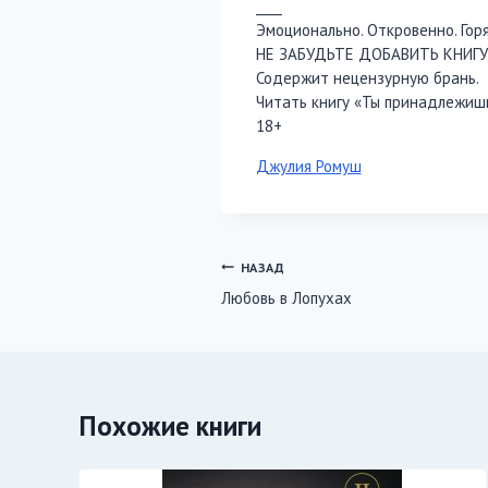
____
Эмоционально. Откровенно. Гор
НЕ ЗАБУДЬТЕ ДОБАВИТЬ КНИГУ 
Содержит нецензурную брань.
Читать книгу «Ты принадлежишь
18+
Метки
Джулия Ромуш
записи:
Навигация
НАЗАД
Любовь в Лопухах
по
записям
Похожие книги