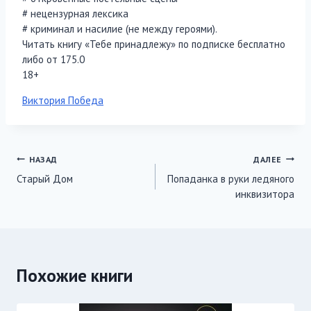
# нецензурная лексика
# криминал и насилие (не между героями).
Читать книгу «Тебе принадлежу» по подписке бесплатно
либо от 175.0
18+
Метки
Виктория Победа
записи:
Навигация
НАЗАД
ДАЛЕЕ
Старый Дом
Попаданка в руки ледяного
по
инквизитора
записям
Похожие книги