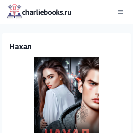
Перейти
к
charliebooks.ru
содержимому
Нахал