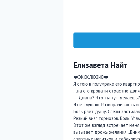
Елизавета Найт
❤️ЭКСКЛЮЗИВ❤️
Я стою в полумраке его квартир
…на его кровати страстно движ
— Диана? Что ты тут делаешь? 
Я не слушаю. Разворачиваюсь и
Боль рвет душу. Слезы застилаю
Резкий визг тормозов. Боль. У
Этот же взгляд встречает меня 
вызывает дрожь желания…Внима
спиртных напитков и табакокуре