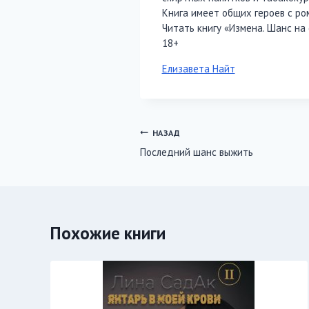
Книга имеет общих героев с ро
Читать книгу «Измена. Шанс на 
18+
Метки
Елизавета Найт
записи:
Навигация
НАЗАД
Последний шанс выжить
по
записям
Похожие книги