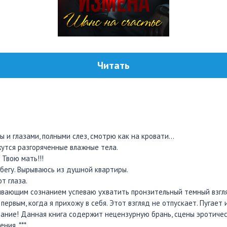
Читать
ы и глазами, полными слез, смотрю как на кровати…
утся разгоряченные влажные тела.
Твою мать!!!
 бегу. Вырываюсь из душной квартиры.
т глаза.
плывающим сознанием успеваю ухватить пронзительный темный взгл
первым, когда я прихожу в себя. Этот взгляд не отпускает. Пугает
ние! Данная книга содержит нецензурную брань, сцены эротическ
ния. ***