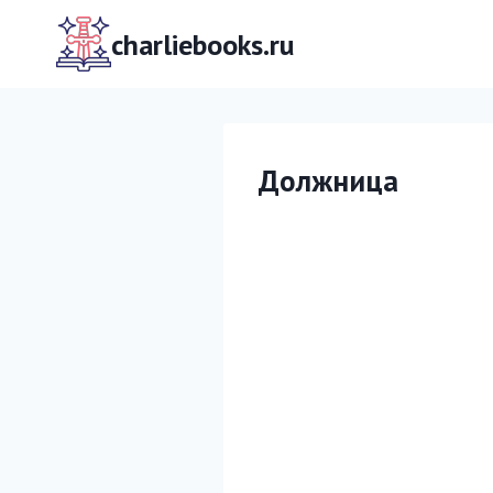
Перейти
к
charliebooks.ru
содержимому
Должница