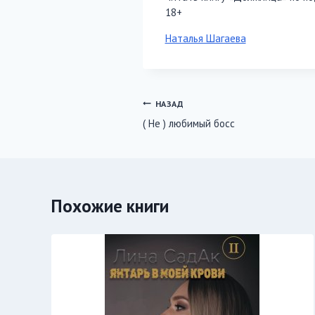
18+
Метки
Наталья Шагаева
записи:
Навигация
НАЗАД
( Не ) любимый босс
по
записям
Похожие книги