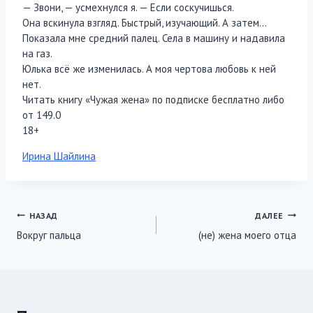
— Звони, — усмехнулся я. — Если соскучишься.
Она вскинула взгляд. Быстрый, изучающий. А затем…
Показала мне средний палец. Села в машину и надавила
на газ.
Юлька всё же изменилась. А моя чертова любовь к ней
нет.
Читать книгу «Чужая жена» по подписке бесплатно либо
от 149.0
18+
Метки
Ирина Шайлина
записи:
Навигация
НАЗАД
ДАЛЕЕ
Вокруг пальца
(не) жена моего отца
по
записям