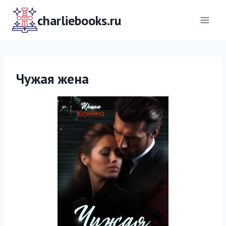
Перейти
к
charliebooks.ru
содержимому
Чужая жена