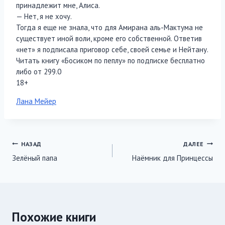
принадлежит мне, Алиса.
— Нет, я не хочу.
Тогда я еще не знала, что для Амирана аль-Мактума не
существует иной воли, кроме его собственной. Ответив
«нет» я подписала приговор себе, своей семье и Нейтану.
Читать книгу «Босиком по пеплу» по подписке бесплатно
либо от 299.0
18+
Метки
Лана Мейер
записи:
Навигация
НАЗАД
ДАЛЕЕ
Зелёный папа
Наёмник для Принцессы
по
записям
Похожие книги