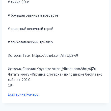
# лихие 90-е
# большая разница в возрасте
# властный циничный герой
# психологический триллер
История Таси: https://litnet.com/shrt/pSw9
История Савелия Крутого: https://litnet.com/shrt/6jZu
Читать книгу «Игрушка олигарха» по подписке бесплатно
либо от 209.0
18+
Метки
Екатерина Ромеро
записи: