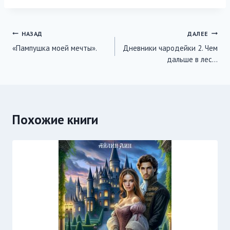
записи:
Навигация
НАЗАД
ДАЛЕЕ
«Пампушка моей мечты».
Дневники чародейки 2. Чем
по
дальше в лес…
записям
Похожие книги